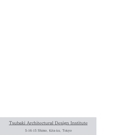
Tsubaki Architectural Design Institute
5-16-15 Shimo, Kita-ku, Tokyo