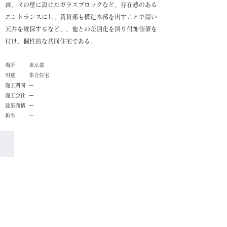
画。Ｒの壁に設けたガラスブロックなど、存在感のある
エントランスにし、賃貸部も構造木部を出すことで高い
天井を確保するなど、、他との差別化を図り付加価値を
付け、個性的な共同住宅である。
​場所
東京都
​用途
集合住宅
施工期間
ー
施工会社
ー
建築面積
ー
担当
ー
外観