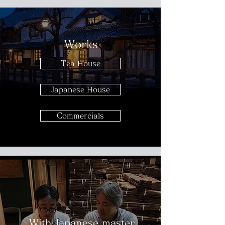
Works
Tea House
Japanese House
Commercials
With Japanese master