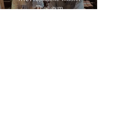
That gem
Learn more