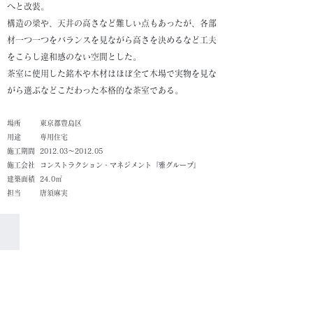
へと改装。
構造の梁や、天井の高さなど難しい点もあったが、各部
材一つ一つをバランスを見ながら高さを決めるなど工夫
をこらし違和感のない空間とした。
茶室に使用した銘木や木材はほぼ全て木場で実物を見な
がら選ぶなどこだわった本格的な茶室である。
​場所
東京都豊島区
​用途
専用住宅
施工期間
2012.03～2012.05
施工会社
コンストラクション・マネジメント『雅グループ』
建築面積
24.0㎡
担当
唐須麻実
茶室