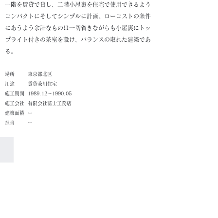
一階を賃貸で貸し、二階小屋裏を住宅で使用できるよう
コンパクトにそしてシンプルに計画。ローコストの条件
にあうよう余計なものは一切省きながらも小屋裏にトッ
プライト付きの茶室を設け、バランスの取れた建築であ
る。
​場所
東京都北区
​用途
賃貸兼用住宅
施工期間
1989.12～1990.05
施工会社
有限会社富士工務店
建築面積
ー
担当
ー
外観